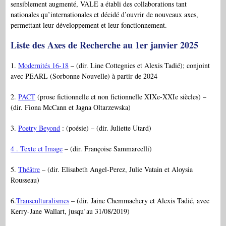
sensiblement augmenté, VALE a établi des collaborations tant
nationales qu’internationales et décidé d’ouvrir de nouveaux axes,
permettant leur développement et leur fonctionnement.
Liste des Axes de Recherche au 1er janvier 2025
1.
Modernités 16-18
– (dir. Line Cottegnies et Alexis Tadié); conjoint
avec PEARL (Sorbonne Nouvelle) à partir de 2024
2.
PACT
(prose fictionnelle et non fictionnelle XIXe-XXIe siècles) –
(dir. Fiona McCann et Jagna Oltarzewska)
3.
Poetry Beyond
: (poésie) – (dir. Juliette Utard)
4 . Texte et Image
– (dir. Françoise Sammarcelli)
5.
Théâtre
– (dir. Elisabeth Angel-Perez, Julie Vatain et Aloysia
Rousseau)
6.
Transculturalismes
– (dir. Jaine Chemmachery et Alexis Tadié, avec
Kerry-Jane Wallart, jusqu’au 31/08/2019)