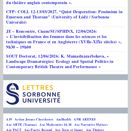
du théâtre anglais contemporain ».
CFP: COLL 12-13/03/2027, “Quiet Desperation: Pessimism in
Emerson and Thoreau” (University of Łódź / Sorbonne
Université)
JE – Rencontre, Cnam/SU/SPHINX, 12/06/2026:
« L’invisibilisation des femmes dans les sciences et les
techniques en France et en Angleterre (XVIIe-XIXe siècles) »,
9h30 – 19h00
SOUT Doctorat, 12/06/2026: K. Mamadnazarbekova, «
Landscape Dramaturgies: Ecology and Spatial Politics in
Contemporary British Theatre and Performance »
A19
Action Jeunes Chercheurs
AmHealth
ANR ARENES
Axe ARTE (Trauma)
Axe Modernités 16-18
Axe Narrative Matters
Axe PACT
Axe Poetry Beyond
Axe Texte et Image
Axe Théâtre