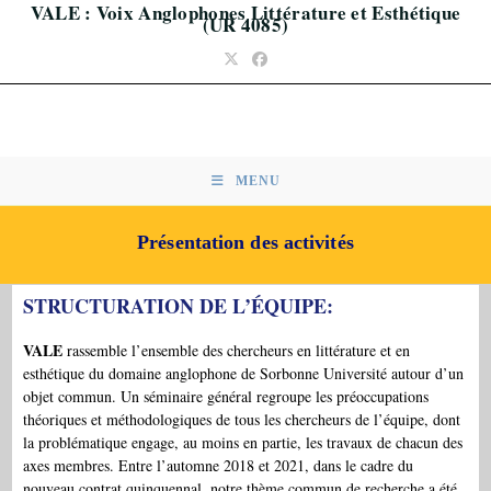
VALE : Voix Anglophones Littérature et Esthétique
Skip
(UR 4085)
to
content
MENU
Présentation des activités
STRUCTURATION DE L’ÉQUIPE:
VALE
rassemble l’ensemble des chercheurs en littérature et en
esthétique du domaine anglophone de Sorbonne Université autour d’un
objet commun. Un séminaire général regroupe les préoccupations
théoriques et méthodologiques de tous les chercheurs de l’équipe, dont
la problématique engage, au moins en partie, les travaux de chacun des
axes membres. Entre l’automne 2018 et 2021, dans le cadre du
nouveau contrat quinquennal, notre thème commun de recherche a été