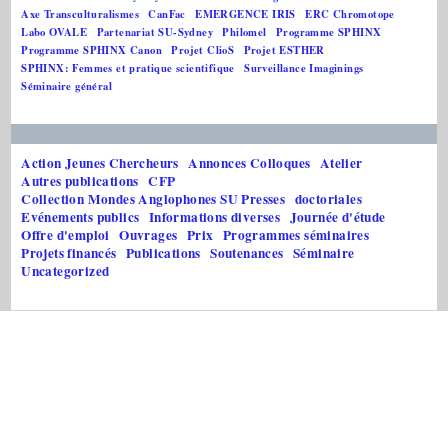
Axe Transculturalismes
CanFac
EMERGENCE IRIS
ERC Chromotope
Labo OVALE
Partenariat SU-Sydney
Philomel
Programme SPHINX
Programme SPHINX Canon
Projet ClioS
Projet ESTHER
SPHINX: Femmes et pratique scientifique
Surveillance Imaginings
Séminaire général
Action Jeunes Chercheurs
Annonces Colloques
Atelier
Autres publications
CFP
Collection Mondes Anglophones SU Presses
doctoriales
Evénements publics
Informations diverses
Journée d'étude
Offre d'emploi
Ouvrages
Prix
Programmes séminaires
Projets financés
Publications
Soutenances
Séminaire
Uncategorized