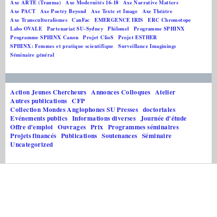
Axe ARTE (Trauma)
Axe Modernités 16-18
Axe Narrative Matters
Axe PACT
Axe Poetry Beyond
Axe Texte et Image
Axe Théâtre
Axe Transculturalismes
CanFac
EMERGENCE IRIS
ERC Chromotope
Labo OVALE
Partenariat SU-Sydney
Philomel
Programme SPHINX
Programme SPHINX Canon
Projet ClioS
Projet ESTHER
SPHINX: Femmes et pratique scientifique
Surveillance Imaginings
Séminaire général
Action Jeunes Chercheurs
Annonces Colloques
Atelier
Autres publications
CFP
Collection Mondes Anglophones SU Presses
doctoriales
Evénements publics
Informations diverses
Journée d'étude
Offre d'emploi
Ouvrages
Prix
Programmes séminaires
Projets financés
Publications
Soutenances
Séminaire
Uncategorized