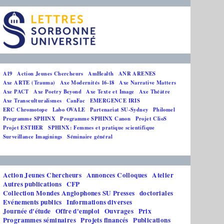
A19
Action Jeunes Chercheurs
AmHealth
ANR ARENES
Axe ARTE (Trauma)
Axe Modernités 16-18
Axe Narrative Matters
Axe PACT
Axe Poetry Beyond
Axe Texte et Image
Axe Théâtre
Axe Transculturalismes
CanFac
EMERGENCE IRIS
ERC Chromotope
Labo OVALE
Partenariat SU-Sydney
Philomel
Programme SPHINX
Programme SPHINX Canon
Projet ClioS
Projet ESTHER
SPHINX: Femmes et pratique scientifique
Surveillance Imaginings
Séminaire général
Action Jeunes Chercheurs
Annonces Colloques
Atelier
Autres publications
CFP
Collection Mondes Anglophones SU Presses
doctoriales
Evénements publics
Informations diverses
Journée d'étude
Offre d'emploi
Ouvrages
Prix
Programmes séminaires
Projets financés
Publications