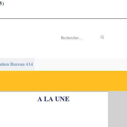
5)
ENVOYER
Rechercher
LA
sur
RECHERC
ce
ation Bureau 414
site
A LA UNE