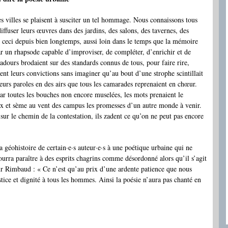
les villes se plaisent à susciter un tel hommage. Nous connaissons tous
ffuser leurs œuvres dans des jardins, des salons, des tavernes, des
 Et ceci depuis bien longtemps, aussi loin dans le temps que la mémoire
 un rhapsode capable d’improviser, de compléter, d’enrichir et de
adours brodaient sur des standards connus de tous, pour faire rire,
ent leurs convictions sans imaginer qu’au bout d’une strophe scintillait
leurs paroles en des airs que tous les camarades reprenaient en chœur.
 par toutes les bouches non encore muselées, les mots prenaient le
oix et sème au vent des campus les promesses d’un autre monde à venir.
 sur le chemin de la contestation, ils zadent ce qu’on ne peut pas encore
a géohistoire de certain·e·s auteur·e·s à une poétique urbaine qui ne
ourra paraître à des esprits chagrins comme désordonné alors qu’il s’agit
ur Rimbaud : « Ce n’est qu’au prix d’une ardente patience que nous
stice et dignité à tous les hommes. Ainsi la poésie n’aura pas chanté en