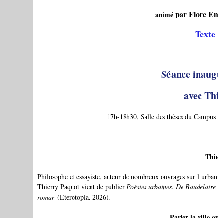
par Flore Em
animé
Texte
Séance inaug
avec Th
17h-18h30, Salle des thèses du Campus 
Thi
Philosophe et essayiste, auteur de nombreux ouvrages sur l’urbanis
Thierry Paquot vient de publier
Poésies urbaines. De Baudelair
roman
(Eterotopia, 2026).
Parler la ville o