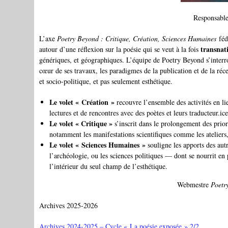
Responsabl
L’axe
Poetry Beyond : Critique, Création, Sciences Humaines
fédè
transnati
autour d’une réflexion sur la poésie qui se veut à la fois
génériques, et géographiques. L’équipe de Poetry Beyond s’interro
cœur de ses travaux, les paradigmes de la publication et de la ré
et socio-politique, et pas seulement esthétique.
Le volet « Création »
recouvre l’ensemble des activités en lie
lectures et de rencontres avec des poètes et leurs traducteur.ice
Le volet « Critique »
s’inscrit dans le prolongement des prio
notamment les manifestations scientifiques comme les ateliers,
Le volet « Sciences Humaines »
souligne les apports des autr
l’archéologie, ou les sciences politiques — dont se nourrit e
l’intérieur du seul champ de l’esthétique.
Webmestre
Poetr
Archives 2025-2026
Archives 2024-2025 – Cycle « La poésie exposée » 2/2