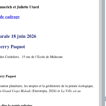
merich et Juliette Utard
 de cadrage
urale 18 juin 2026
ierry Paquot
des Cordeliers, 15 rue de l’Ecole de Médecine
erry Paquot
ation planétaire, les utopies et la géohistoire de la pensée écologique,
e à Grand Corps Malade
(Eterotopia, 2024) et
La Ville est un
u dire la poésie urbaine