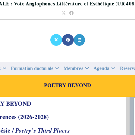
ALE : Voix Anglophones Littérature et Esthétique (UR 408
s
Formation doctorale
Membres
Agenda
Réserv
POETRY BEYOND
Y BEYOND
érences
(2026-2028)
oésie /
Poetry’s Third Places