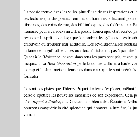
La poésie trouve dans les villes plus d’une de ses inspirations et 
ces lectures que des poètes, femmes ou hommes, effectuent pour di
librairies, des coins de rue, des bibliothèques, des théâtres, etc.
humaine peut s’en souvenir…La poésie homérique était récitée par
respecter l’esprit davantage que le nombre des syllabes. Les troub
émouvoir ou troubler leur auditoire. Les révolutionnaires poétisai
la lame de la guillotine…Les ouvriers n’hésitaient pas à parfaire 
Quant à la Résistance, et ceci dans tous les pays occupés, et ceci
maquis… La
Beat Generation
parle la contre-culture, à haute v
Le rap et le slam mettent leurs pas dans ceux qui le sont précédés
formuler.
Ce sont ces pistes que Thierry Paquot tentera d’explorer, mêlant l
cesse d’épouser les nouvelles modalités de son expression. Cela p
d’un
rappel à l’ordre
, que Cocteau a si bien saisi. Écoutons Arth
pourrons conquérir la cité splendide qui donnera la lumière, la ju
vain. »