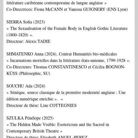
littérature caribéenne contemporaine de langue anglaise »
Co-Directrices: Fiona McCANN et Vanessa GUIGNERY (ENS Lyon)
SIERRA Sofia (2023)
« The Sexualisation of the Female Body in English Gothic Literature
(1800-1820) ».
Directeur: Alexis TADIE
SHMATENKO Anna (2024), Contrat Humanités bio-médicales
« Incarnations mortelles dans la littérature états-unienne, 1799-1928 ».
Co-Directeurs: Thomas CONSTANTINESCO et Cécilia BOGNON-
KÜSS (Philosophie, SU)
SOUCHU Ada (2024)
« Sénèque, source classique de la première modernité anglaise : Une
édition numérique enrichie ». »
Directeur de thèse: Line COTTEGNIES
SZULKA Pénélope (2025)
«
The Hidden Made Visible: Esotericism and the Sacred in
Contemporary British Theatre
»
Directeur de thèse: Elisabeth ANGEL-PEREZ