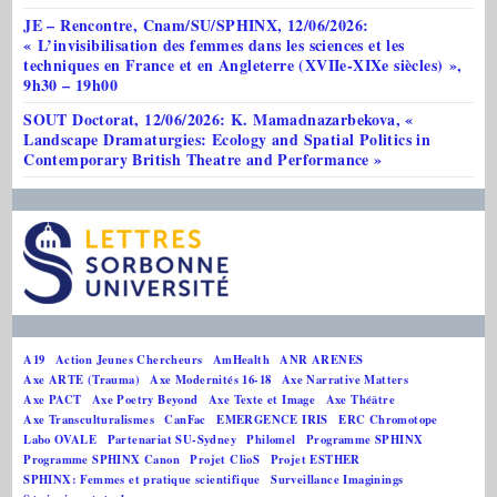
JE – Rencontre, Cnam/SU/SPHINX, 12/06/2026:
« L’invisibilisation des femmes dans les sciences et les
techniques en France et en Angleterre (XVIIe-XIXe siècles) »,
9h30 – 19h00
SOUT Doctorat, 12/06/2026: K. Mamadnazarbekova, «
Landscape Dramaturgies: Ecology and Spatial Politics in
Contemporary British Theatre and Performance »
A19
Action Jeunes Chercheurs
AmHealth
ANR ARENES
Axe ARTE (Trauma)
Axe Modernités 16-18
Axe Narrative Matters
Axe PACT
Axe Poetry Beyond
Axe Texte et Image
Axe Théâtre
Axe Transculturalismes
CanFac
EMERGENCE IRIS
ERC Chromotope
Labo OVALE
Partenariat SU-Sydney
Philomel
Programme SPHINX
Programme SPHINX Canon
Projet ClioS
Projet ESTHER
SPHINX: Femmes et pratique scientifique
Surveillance Imaginings