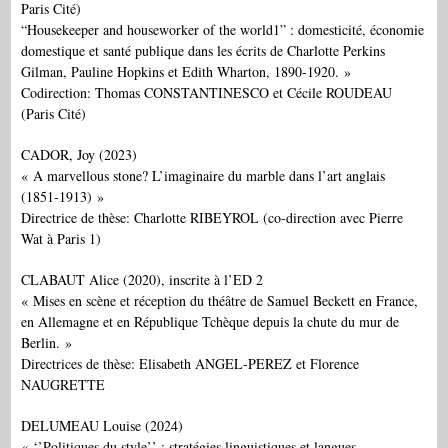
Paris Cité)
“Housekeeper and houseworker of the world1” : domesticité, économie
domestique et santé publique dans les écrits de Charlotte Perkins
Gilman, Pauline Hopkins et Edith Wharton, 1890-1920. »
Codirection: Thomas CONSTANTINESCO et Cécile ROUDEAU
(Paris Cité)
CADOR, Joy (2023)
« A marvellous stone? L’imaginaire du marble dans l’art anglais
(1851-1913) »
Directrice de thèse: Charlotte RIBEYROL (co-direction avec Pierre
Wat à Paris 1)
CLABAUT Alice (2020), inscrite à l’ED 2
« Mises en scène et réception du théâtre de Samuel Beckett en France,
en Allemagne et en République Tchèque depuis la chute du mur de
Berlin. »
Directrices de thèse: Elisabeth ANGEL-PEREZ et Florence
NAUGRETTE
DELUMEAU Louise (2024)
« ‘’Politiques du style’’ : stratégies linguistiques et langues