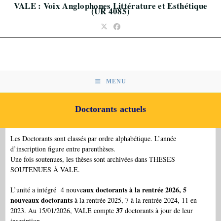
VALE : Voix Anglophones Littérature et Esthétique
Skip
(UR 4085)
to
content
MENU
Doctorants actuels
Les Doctorants sont classés par ordre alphabétique. L’année
d’inscription figure entre parenthèses.
Une fois soutenues, les thèses sont archivées dans THESES
SOUTENUES À VALE.
aux doctorants à la rentrée 2026, 5
L’unité a intégré 4 nouve
nouveaux doctorants
à la rentrée 2025, 7 à la rentrée 2024, 11 en
37
2023. Au 15/01/2026, VALE compte
doctorants à jour de leur
inscription.