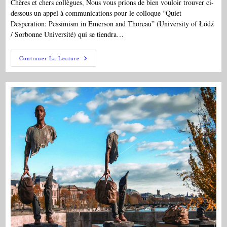
Chères et chers collègues, Nous vous prions de bien vouloir trouver ci-
dessous un appel à communications pour le colloque “Quiet
Desperation: Pessimism in Emerson and Thoreau” (University of Łódź
/ Sorbonne Université) qui se tiendra…
CFP:
Continuer La Lecture
COLL
12-
13/03/2027,
“Quiet
Desperation:
Pessimism
In
Emerson
And
Thoreau”
(University
Of
Łódź
/
Sorbonne
Université)