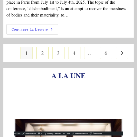
place in Paris from July 1st to July 4th, 2025. The topic of the
conference, “dis/embodiment,” is an attempt to recover the messiness
of bodies and their materiality, to…
COLL
Continuer La Lecture
A19,
1-
4/07/2025:
“4th
International
1
2
3
4
…
6
Aller à l
Poe
And
Hawthorne
Conference:
Dis/embodiment”
A LA UNE