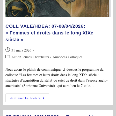
COLL VALE/HDEA: 07-08/04/2026:
« Femmes et droits dans le long XIXe
siècle »
Publication
31 mars 2026
publiée :
Post
Action Jeunes Chercheurs
/
Annonces Colloques
category:
Nous avons le plaisir de communiquer ci-dessous le programme du
colloque “Les femmes et leurs droits dans le long XIXe siècle :
stratégies d’acquisition du statut de sujet de droit dans l’espace anglo-
américain” (Sorbonne Université) qui aura lieu le 7 et le…
COLL
Continuer La Lecture
VALE/HDEA:
07-
08/04/2026:
« Femmes
Et