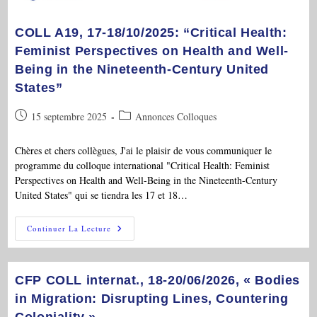
COLL A19, 17-18/10/2025: “Critical Health:
Feminist Perspectives on Health and Well-
Being in the Nineteenth-Century United
States”
Publication
Post
15 septembre 2025
Annonces Colloques
publiée :
category:
Chères et chers collègues, J'ai le plaisir de vous communiquer le
programme du colloque international "Critical Health: Feminist
Perspectives on Health and Well-Being in the Nineteenth-Century
United States" qui se tiendra les 17 et 18…
COLL
Continuer La Lecture
A19,
17-
18/10/2025:
“Critical
Health:
CFP COLL internat., 18-20/06/2026, « Bodies
Feminist
Perspectives
in Migration: Disrupting Lines, Countering
On
Coloniality »