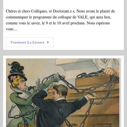
publiée :
category:
Chères et chers Collègues, et Doctorant.e.s, Nous avons le plaisir de
communiquer le programme du colloque de VALE, qui aura lieu,
comme vous le savez, le 9 et le 10 avril prochain. Nous espérons
vous…
COLL
Continuer La Lecture
International
VALE,
09-
10/04/2026:
« Living
Matters »,
Salle
Des
Actes