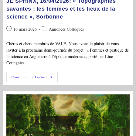
JE SPHINX, 16/04/2026: « Topographies
Droits
Dans
savantes : les femmes et les lieux de la
Le
science », Sorbonne
Long
XIXe
Siècle »
Publication
Post
16 mars 2026
Annonces Colloques
publiée :
category:
Chères et chers membres de VALE, Nous avons le plaisir de vous
inviter à la prochaine demi-journée du projet « Femmes et pratique de
la science en Angleterre à l’époque moderne », porté par Line
Cottegnies…
JE
Continuer La Lecture
SPHINX,
16/04/2026:
«
Topographies
Savantes
:
Les
Femmes
Et
Les
Lieux
De
La