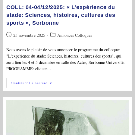
COLL: 04-04/12/2025: « L’expérience du
stade: Sciences, histoires, cultures des
sports », Sorbonne
Publication
Post
25 novembre 2025
Annonces Colloques
publiée :
category:
Nous avons le plaisir de vous annoncer le programme du colloque:
"L'expérience du stade: Sciences, histoires, cultures des sports", qui
aura lieu les 4 et 5 décembre en salle des Actes, Sorbonne Université.
PROGRAMME: cliquer…
COLL:
Continuer La Lecture
04-
04/12/2025:
« L’expérience
Du
Stade:
Sciences,
Histoires,
Cultures
Des
Sports »,
Sorbonne