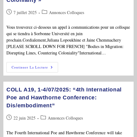
Health
And
Well-
Publication
Post
7 juillet 2025
Annonces Colloques
Being
In
publiée :
category:
The
Nineteenth-
Vous trouverez ci-dessous un appel à communications pour un colloque
Century
qui se tiendra à Sorbonne Université en juin
United
States”
prochain.Cordialement,Juliana Lopoukhine et Jaine Chemmachery
[PLEASE SCROLL DOWN FOR FRENCH] "Bodies in Migration:
Disrupting Lines, Countering Coloniality"International…
CFP
Continuer La Lecture
COLL
Internat.,
18-
20/06/2026,
« Bodies
COLL A19, 1-4/07/2025: “4th International
In
Migration:
Poe and Hawthorne Conference:
Disrupting
Dis/embodiment”
Lines,
Countering
Coloniality »
Publication
Post
22 juin 2025
Annonces Colloques
publiée :
category:
The Fourth International Poe and Hawthorne Conference will take