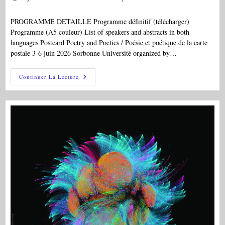
publiée :
category:
PROGRAMME DETAILLE Programme définitif (télécharger)
Programme (A5 couleur) List of speakers and abstracts in both
languages Postcard Poetry and Poetics / Poésie et poétique de la carte
postale 3-6 juin 2026 Sorbonne Université organized by…
COLL
Continuer La Lecture
–
Postcard
Poetry
And
Poetics
/
Poésie
Et
Poétique
De
La
Carte
Postale
–
3-
6
June
2026