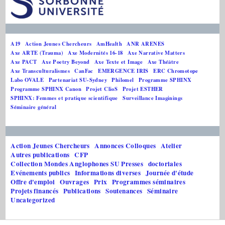
A19
Action Jeunes Chercheurs
AmHealth
ANR ARENES
Axe ARTE (Trauma)
Axe Modernités 16-18
Axe Narrative Matters
Axe PACT
Axe Poetry Beyond
Axe Texte et Image
Axe Théâtre
Axe Transculturalismes
CanFac
EMERGENCE IRIS
ERC Chromotope
Labo OVALE
Partenariat SU-Sydney
Philomel
Programme SPHINX
Programme SPHINX Canon
Projet ClioS
Projet ESTHER
SPHINX: Femmes et pratique scientifique
Surveillance Imaginings
Séminaire général
Action Jeunes Chercheurs
Annonces Colloques
Atelier
Autres publications
CFP
Collection Mondes Anglophones SU Presses
doctoriales
Evénements publics
Informations diverses
Journée d'étude
Offre d'emploi
Ouvrages
Prix
Programmes séminaires
Projets financés
Publications
Soutenances
Séminaire
Uncategorized