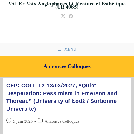
VALE : Voix Anglophones Littérature et Esthétique
Skip
(UR 4085)
to
content
MENU
Annonces Colloques
CFP: COLL 12-13/03/2027, “Quiet
Desperation: Pessimism in Emerson and
Thoreau” (University of Łódź / Sorbonne
Université)
Publication
Post
5 juin 2026
Annonces Colloques
publiée :
category: