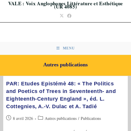
VALE : Voix Anglophones Littérature et Esthétique
Skip
(UR 4085)
to
content
MENU
Autres publications
PAR: Etudes Epistémè 48: « The Politics
and Poetics of Trees in Seventeenth- and
Eighteenth-Century England », éd. L.
Cottegnies, A.-V. Dulac et A. Tadié
Publication
Post
8 avril 2026
Autres publications
/
Publications
publiée :
category: