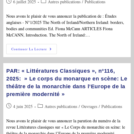
Publication
Post
6 juillet 2025
Autres publications
/
Publications
publiée :
category:
Nous avons le plaisir de vous annoncer la publication de : Études
anglaises - N°1/2025 The North of Ireland/Northern Ireland: borders,
bodies and communities Ed. Fiona McCann ARTICLES Fiona
McCANN, Introduction. The North of Ireland:…
PAR:
Continuer La Lecture
« Etudes
Anglaises »,
1
(2025),
F.
PAR: « Littératures Classiques », n°116,
McCann
(ed.),
2025: » Le corps du monarque en scène: Le
« The
théâtre de la monarchie dans l’Europe de la
North
Of
première modernité »
Ireland/Northern
Ireland:
Borders,
Publication
Post
4 juin 2025
Autres publications
/
Ouvrages
/
Publications
Bodies
And
publiée :
category:
Communities »
Nous avons le plaisir de vous annoncer la parution du numéro de la
revue Littératures classiques sur « Le Corps du monarchie en scène: le
théâtre de la monarchie dans l’Europe de la première modernité…