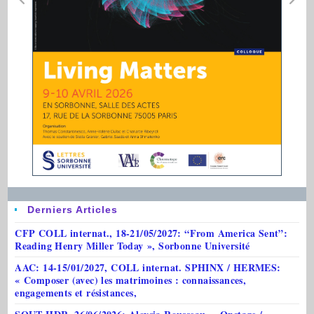
Derniers Articles
CFP COLL internat., 18-21/05/2027: “From America Sent”:
Reading Henry Miller Today », Sorbonne Université
AAC: 14-15/01/2027, COLL internat. SPHINX / HERMES:
« Composer (avec) les matrimoines : connaissances,
engagements et résistances,