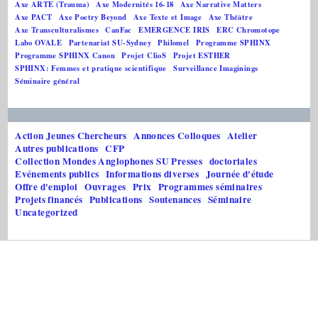
Axe ARTE (Trauma)
Axe Modernités 16-18
Axe Narrative Matters
Axe PACT
Axe Poetry Beyond
Axe Texte et Image
Axe Théâtre
Axe Transculturalismes
CanFac
EMERGENCE IRIS
ERC Chromotope
Labo OVALE
Partenariat SU-Sydney
Philomel
Programme SPHINX
Programme SPHINX Canon
Projet ClioS
Projet ESTHER
SPHINX: Femmes et pratique scientifique
Surveillance Imaginings
Séminaire général
Action Jeunes Chercheurs
Annonces Colloques
Atelier
Autres publications
CFP
Collection Mondes Anglophones SU Presses
doctoriales
Evénements publics
Informations diverses
Journée d'étude
Offre d'emploi
Ouvrages
Prix
Programmes séminaires
Projets financés
Publications
Soutenances
Séminaire
Uncategorized