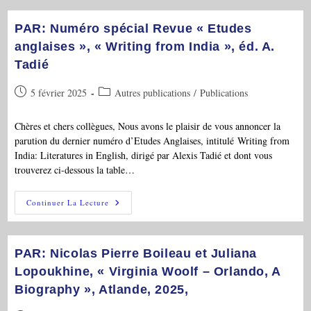
C.
Manco,
A.
PAR: Numéro spécial Revue « Etudes
Tadié,
Dir.,
anglaises », « Writing from India », éd. A.
« Le
Tadié
Jeu
Et
Ses
Publication
Post
5 février 2025
Autres publications
/
Publications
Règles
En
publiée :
category:
France
Et
Chères et chers collègues, Nous avons le plaisir de vous annoncer la
En
parution du dernier numéro d’Etudes Anglaises, intitulé Writing from
Angleterre
(XVIe-
India: Literatures in English, dirigé par Alexis Tadié et dont vous
XVIIIe
trouverez ci-dessous la table…
Siècle) »,
Classiques
Garnier
PAR:
Continuer La Lecture
Numéro
Spécial
Revue
« Etudes
Anglaises »,
PAR: Nicolas Pierre Boileau et Juliana
« Writing
From
Lopoukhine, « Virginia Woolf – Orlando, A
India »,
Biography », Atlande, 2025,
Éd.
A.
Tadié