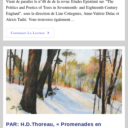
Vient de paraître le n°48 de de la revue Études Épistémè sur "The
Politics and Poetics of Trees in Seventeenth- and Eighteenth-Century
England", sous la direction de Line Cottegnies, Anne-Valérie Dulac et
Alexis Tadié. Vous trouverez également…
PAR:
Continuer La Lecture
Etudes
Epistémè
48:
« The
Politics
And
Poetics
Of
Trees
In
Seventeenth-
And
Eighteenth-
Century
England »,
Éd.
L.
Cottegnies,
A.-
V.
Dulac
Et
PAR: H.D.Thoreau, « Promenades en
A.