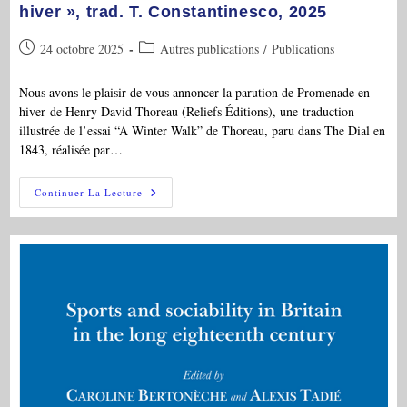
Tadié
hiver », trad. T. Constantinesco, 2025
Publication
Post
24 octobre 2025
Autres publications
/
Publications
publiée :
category:
Nous avons le plaisir de vous annoncer la parution de Promenade en
hiver de Henry David Thoreau (Reliefs Éditions), une traduction
illustrée de l’essai “A Winter Walk” de Thoreau, paru dans The Dial en
1843, réalisée par…
PAR:
Continuer La Lecture
H.D.Thoreau,
« Promenades
En
Hiver »,
Trad.
T.
Constantinesco,
2025