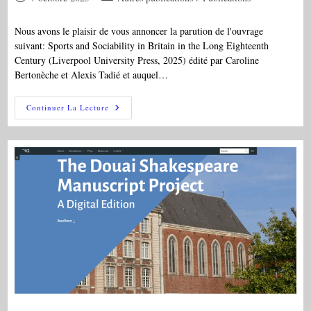
publiée :
category:
Nous avons le plaisir de vous annoncer la parution de l'ouvrage
suivant: Sports and Sociability in Britain in the Long Eighteenth
Century (Liverpool University Press, 2025) édité par Caroline
Bertonèche et Alexis Tadié et auquel…
PAR:
Continuer La Lecture
A.
Tadié
Et
C.
Bertonèche,
Ed.,
« Sports
And
Sociability
In
Britain
In
The
Long
Eighteenth
Century »,
Liverpool
University
Press,
2025