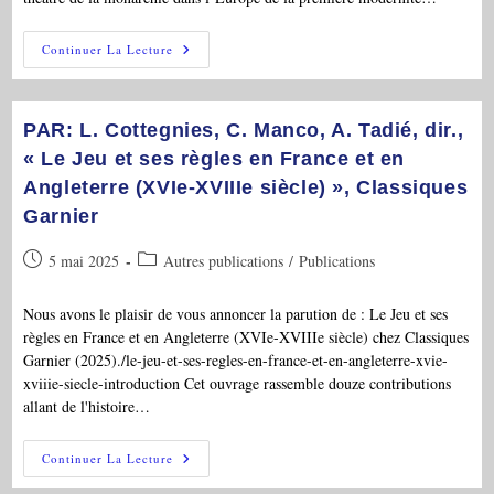
PAR:
Continuer La Lecture
« Littératures
Classiques »,
N°116,
2025:
»
PAR: L. Cottegnies, C. Manco, A. Tadié, dir.,
Le
Corps
« Le Jeu et ses règles en France et en
Du
Angleterre (XVIe-XVIIIe siècle) », Classiques
Monarque
En
Garnier
Scène:
Le
Théâtre
Publication
Post
5 mai 2025
Autres publications
/
Publications
De
La
publiée :
category:
Monarchie
Dans
Nous avons le plaisir de vous annoncer la parution de : Le Jeu et ses
L’Europe
règles en France et en Angleterre (XVIe-XVIIIe siècle) chez Classiques
De
La
Garnier (2025)./le-jeu-et-ses-regles-en-france-et-en-angleterre-xvie-
Première
xviiie-siecle-introduction Cet ouvrage rassemble douze contributions
Modernité »
allant de l'histoire…
PAR:
Continuer La Lecture
L.
Cottegnies,