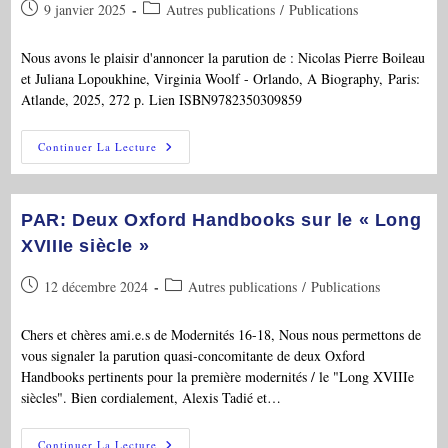
Publication
Post
9 janvier 2025
Autres publications
/
Publications
publiée :
category:
Nous avons le plaisir d'annoncer la parution de : Nicolas Pierre Boileau
et Juliana Lopoukhine, Virginia Woolf - Orlando, A Biography, Paris:
Atlande, 2025, 272 p. Lien ISBN9782350309859
PAR:
Continuer La Lecture
Nicolas
Pierre
Boileau
Et
Juliana
PAR: Deux Oxford Handbooks sur le « Long
Lopoukhine,
« Virginia
XVIIIe siècle »
Woolf
–
Publication
Post
12 décembre 2024
Orlando,
Autres publications
/
Publications
A
publiée :
category:
Biography »,
Atlande,
Chers et chères ami.e.s de Modernités 16-18, Nous nous permettons de
2025,
vous signaler la parution quasi-concomitante de deux Oxford
Handbooks pertinents pour la première modernités / le "Long XVIIIe
siècles". Bien cordialement, Alexis Tadié et…
PAR:
Continuer La Lecture