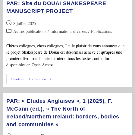
PAR: Site du DOUAI SHAKESPEARE
MANUSCRIPT PROJECT
Publication
8 juillet 2025
publiée :
Post
Autres publications
/
Informations diverses
/
Publications
category:
Chères collègues, chers collègues, J'ai le plaisir de vous annoncer que
le projet Shakespeare de Douai est désormais achevé et qu'après une
première livraison l'année dernière, tous les textes sont enfin
disponibles en Open Access…
PAR:
Continuer La Lecture
Site
Du
DOUAI
SHAKESPEARE
MANUSCRIPT
PAR: « Etudes Anglaises », 1 (2025), F.
PROJECT
McCann (ed.), « The North of
Ireland/Northern Ireland: borders, bodies
and communities »