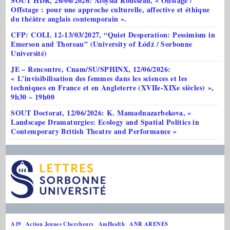
SOUT HDR, 26/06/2026: Aloysia Rousseau, « Onstage /
Offstage : pour une approche culturelle, affective et éthique
du théâtre anglais contemporain ».
CFP: COLL 12-13/03/2027, “Quiet Desperation: Pessimism in
Emerson and Thoreau” (University of Łódź / Sorbonne
Université)
JE – Rencontre, Cnam/SU/SPHINX, 12/06/2026:
« L’invisibilisation des femmes dans les sciences et les
techniques en France et en Angleterre (XVIIe-XIXe siècles) »,
9h30 – 19h00
SOUT Doctorat, 12/06/2026: K. Mamadnazarbekova, «
Landscape Dramaturgies: Ecology and Spatial Politics in
Contemporary British Theatre and Performance »
A19
Action Jeunes Chercheurs
AmHealth
ANR ARENES