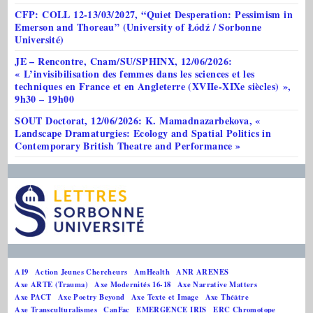
CFP: COLL 12-13/03/2027, “Quiet Desperation: Pessimism in
Emerson and Thoreau” (University of Łódź / Sorbonne
Université)
JE – Rencontre, Cnam/SU/SPHINX, 12/06/2026:
« L’invisibilisation des femmes dans les sciences et les
techniques en France et en Angleterre (XVIIe-XIXe siècles) »,
9h30 – 19h00
SOUT Doctorat, 12/06/2026: K. Mamadnazarbekova, «
Landscape Dramaturgies: Ecology and Spatial Politics in
Contemporary British Theatre and Performance »
A19
Action Jeunes Chercheurs
AmHealth
ANR ARENES
Axe ARTE (Trauma)
Axe Modernités 16-18
Axe Narrative Matters
Axe PACT
Axe Poetry Beyond
Axe Texte et Image
Axe Théâtre
Axe Transculturalismes
CanFac
EMERGENCE IRIS
ERC Chromotope