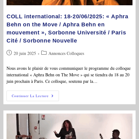
COLL international: 18-20/06/2025: « Aphra
Behn on the Move / Aphra Behn en
mouvement », Sorbonne Université / Paris
Cité / Sorbonne Nouvelle
Publication
Post
20 juin 2025
Annonces Colloques
publiée :
category:
Nous avons le plaisir de vous communiquer le programme du colloque
international « Aphra Behn on The Move » qui se tiendra du 18 au 20
juin prochain à Paris. Ce colloque, soutenu par la…
COLL
Continuer La Lecture
International:
18-
20/06/2025:
« Aphra
Behn
On
The
Move
/