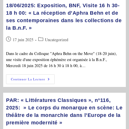
Anglais
18/06/2025: Exposition, BNF, Visite 16 h 30-
18 h 00: « La réception d’Aphra Behn et de
ses contemporaines dans les collections de
la B.n.F. »
Publication
Post
17 juin 2025
Uncategorized
publiée :
category:
Dans le cadre du Colloque "Aphra Behn on the Move" (18-20 juin),
une visite d'une exposition éphémère est organisée à la B.n.F.,
Mercredi 18 juin 2025 de 16 h 30 à 18 h 00, à…
18/06/2025:
Continuer La Lecture
Exposition,
BNF,
Visite
16
H
PAR: « Littératures Classiques », n°116,
30-
18
2025: » Le corps du monarque en scène: Le
H
théâtre de la monarchie dans l’Europe de la
00:
« La
première modernité »
Réception
D’Aphra