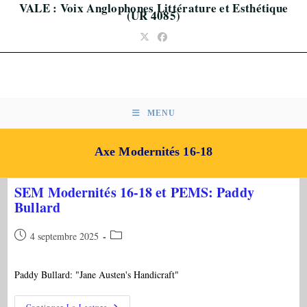
VALE : Voix Anglophones Littérature et Esthétique
Skip
(UR 4085)
to
content
MENU
Axe Modernités 16-18
SEM Modernités 16-18 et PEMS: Paddy
Bullard
Publication
Post
4 septembre 2025
publiée :
category:
Paddy Bullard: "Jane Austen's Handicraft"
SEM
Continuer La Lecture