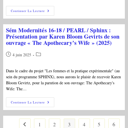
SEM
Continuer La Lecture
Modernités
16-
18/HDEA:
24/06/2025,
Sém Modernités 16-18 / PEARL / Sphinx :
17
H
Présentation par Karen Bloom Gevirts de son
45,
ouvrage « The Apothecary’s Wife » (2025)
MR,
S.
513:
Publication
Post
4 juin 2025
Présentation
Par
publiée :
category:
Karen
Bloom
Dans le cadre du projet "Les femmes et la pratique expérimentale" (au
Gevirtz
De
sein du programme SPHINX), nous aurons le plaisir de recevoir Karen
Son
Bloom Gevirtz, pour la parution de son ouvrage: The Apothecary's
Ouvrage:
« The
Wife: The…
Apothecary’s
Wife:
The
Sém
Continuer La Lecture
Hidden
Modernités
History
16-
Of
18
Medicine
/
And
PEARL
How
1
2
3
4
5
6
Go to the previous page
/
It