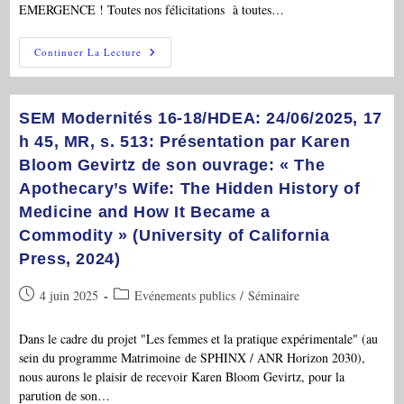
Première
EMERGENCE ! Toutes nos félicitations à toutes…
Modernité »
Nouveau
Continuer La Lecture
Projet
EMERGENCE
(2025-
2027):
A.-
SEM Modernités 16-18/HDEA: 24/06/2025, 17
V.
Dulac
h 45, MR, s. 513: Présentation par Karen
(P.I.):
Bloom Gevirtz de son ouvrage: « The
« IRIS:
Capturing
Apothecary’s Wife: The Hidden History of
Iridescence
(16th-
Medicine and How It Became a
19h
C.):
Commodity » (University of California
Bioinspiration
&
Press, 2024)
The
Humanities »
Publication
Post
4 juin 2025
Evénements publics
/
Séminaire
publiée :
category:
Dans le cadre du projet "Les femmes et la pratique expérimentale" (au
sein du programme Matrimoine de SPHINX / ANR Horizon 2030),
nous aurons le plaisir de recevoir Karen Bloom Gevirtz, pour la
parution de son…