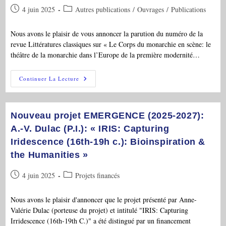
Behn
Publication
Post
4 juin 2025
Autres publications
/
Ouvrages
/
Publications
Et
De
publiée :
category:
Ses
Contemporaines
Nous avons le plaisir de vous annoncer la parution du numéro de la
Dans
revue Littératures classiques sur « Le Corps du monarchie en scène: le
Les
Collections
théâtre de la monarchie dans l’Europe de la première modernité…
De
La
B.n.F. »
PAR:
Continuer La Lecture
« Littératures
Classiques »,
N°116,
2025:
»
Nouveau projet EMERGENCE (2025-2027):
Le
Corps
A.-V. Dulac (P.I.): « IRIS: Capturing
Du
Iridescence (16th-19h c.): Bioinspiration &
Monarque
En
the Humanities »
Scène:
Le
Théâtre
Publication
Post
4 juin 2025
Projets financés
De
La
publiée :
category:
Monarchie
Dans
Nous avons le plaisir d'annoncer que le projet présenté par Anne-
L’Europe
Valérie Dulac (porteuse du projet) et intitulé "IRIS: Capturing
De
La
Irridescence (16th-19th C.)" a été distingué par un financement