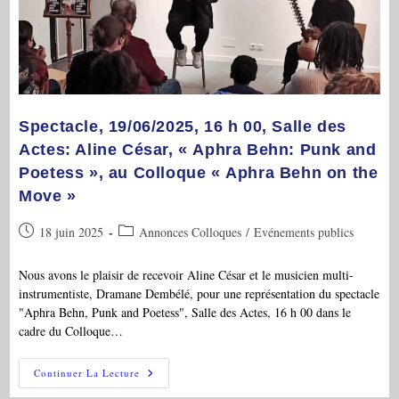
Aphra
Behn
En
Mouvement »,
Sorbonne
Université
/
Paris
Cité
/
Sorbonne
Spectacle, 19/06/2025, 16 h 00, Salle des
Nouvelle
Actes: Aline César, « Aphra Behn: Punk and
Poetess », au Colloque « Aphra Behn on the
Move »
Publication
Post
18 juin 2025
Annonces Colloques
/
Evénements publics
publiée :
category:
Nous avons le plaisir de recevoir Aline César et le musicien multi-
instrumentiste, Dramane Dembélé, pour une représentation du spectacle
"Aphra Behn, Punk and Poetess", Salle des Actes, 16 h 00 dans le
cadre du Colloque…
Spectacle,
Continuer La Lecture
19/06/2025,
16