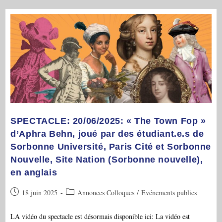
H
00,
Salle
Des
Actes:
Aline
César,
« Aphra
Behn:
Punk
And
Poetess »,
Au
Colloque
« Aphra
Behn
On
SPECTACLE: 20/06/2025: « The Town Fop »
The
Move »
d’Aphra Behn, joué par des étudiant.e.s de
Sorbonne Université, Paris Cité et Sorbonne
Nouvelle, Site Nation (Sorbonne nouvelle),
en anglais
Publication
Post
18 juin 2025
Annonces Colloques
/
Evénements publics
publiée :
category:
LA vidéo du spectacle est désormais disponible ici: La vidéo est