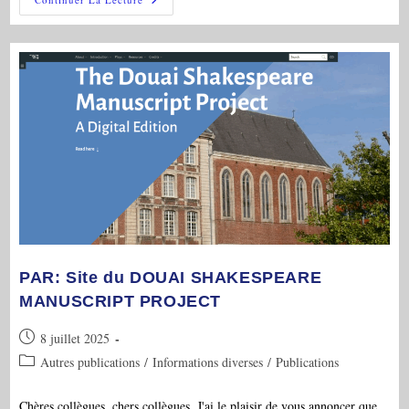
Modernités
16-
18
Et
PEMS:
Paddy
Bullard
PAR: Site du DOUAI SHAKESPEARE
MANUSCRIPT PROJECT
Publication
8 juillet 2025
publiée :
Post
Autres publications
/
Informations diverses
/
Publications
category:
Chères collègues, chers collègues, J'ai le plaisir de vous annoncer que