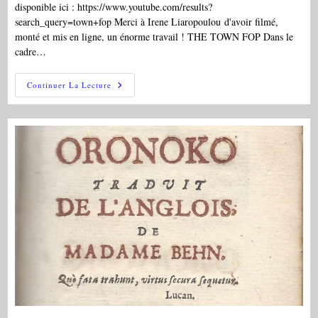
disponible ici : https://www.youtube.com/results?
search_query=town+fop Merci à Irene Liaropoulou d'avoir filmé,
monté et mis en ligne, un énorme travail ! THE TOWN FOP Dans le
cadre…
SPECTACLE:
Continuer La Lecture
20/06/2025:
« The
Town
Fop »
D’Aphra
Behn,
Joué
Par
Des
Étudiant.e.s
De
Sorbonne
Université,
Paris
Cité
Et
Sorbonne
Nouvelle,
Site
Nation
(Sorbonne
Nouvelle),
En