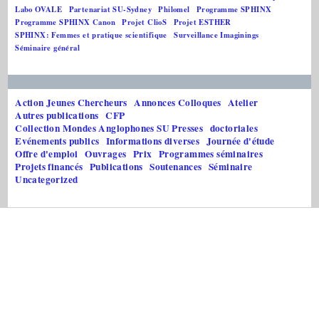
Labo OVALE
Partenariat SU-Sydney
Philomel
Programme SPHINX
Programme SPHINX Canon
Projet ClioS
Projet ESTHER
SPHINX: Femmes et pratique scientifique
Surveillance Imaginings
Séminaire général
Action Jeunes Chercheurs
Annonces Colloques
Atelier
Autres publications
CFP
Collection Mondes Anglophones SU Presses
doctoriales
Evénements publics
Informations diverses
Journée d'étude
Offre d'emploi
Ouvrages
Prix
Programmes séminaires
Projets financés
Publications
Soutenances
Séminaire
Uncategorized