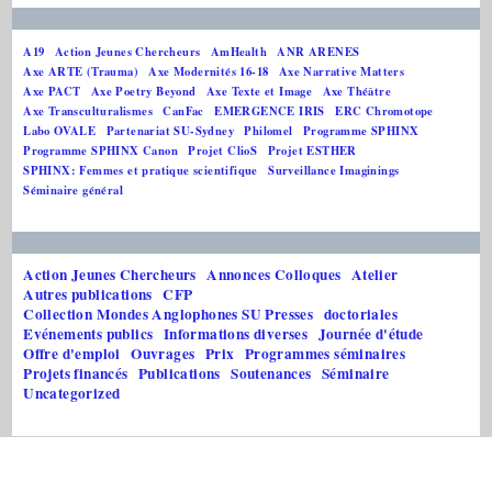
A19
Action Jeunes Chercheurs
AmHealth
ANR ARENES
Axe ARTE (Trauma)
Axe Modernités 16-18
Axe Narrative Matters
Axe PACT
Axe Poetry Beyond
Axe Texte et Image
Axe Théâtre
Axe Transculturalismes
CanFac
EMERGENCE IRIS
ERC Chromotope
Labo OVALE
Partenariat SU-Sydney
Philomel
Programme SPHINX
Programme SPHINX Canon
Projet ClioS
Projet ESTHER
SPHINX: Femmes et pratique scientifique
Surveillance Imaginings
Séminaire général
Action Jeunes Chercheurs
Annonces Colloques
Atelier
Autres publications
CFP
Collection Mondes Anglophones SU Presses
doctoriales
Evénements publics
Informations diverses
Journée d'étude
Offre d'emploi
Ouvrages
Prix
Programmes séminaires
Projets financés
Publications
Soutenances
Séminaire
Uncategorized