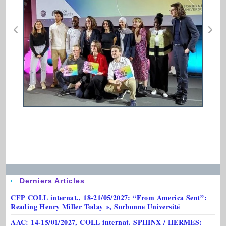
Derniers Articles
CFP COLL internat., 18-21/05/2027: “From America Sent”:
Reading Henry Miller Today », Sorbonne Université
AAC: 14-15/01/2027, COLL internat. SPHINX / HERMES: