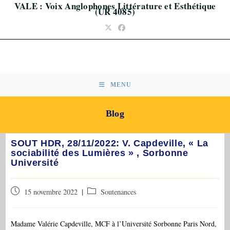
VALE : Voix Anglophones Littérature et Esthétique
Skip
(UR 4085)
to
content
MENU
Blog
SOUT HDR, 28/11/2022: V. Capdeville, « La
sociabilité des Lumières » , Sorbonne
Université
Publication
Post
15 novembre 2022
Soutenances
publiée :
category:
Madame Valérie Capdeville, MCF à l’Université Sorbonne Paris Nord,