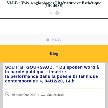
VALE : Voix Anglophones Littérature et Esthétique
Skip
(UR 4085)
to
content
MENU
Blog
SOUT: B. GOURSAUD, « Du spoken word à
la parole publique : inscrire
la performance dans la poésie britannique
contemporaine », 04/12/20, 14 h
Publication
Post
30 novembre 2020
Soutenances
publiée :
category: