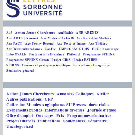
A19
Action Jeunes Chercheurs
AmHealth
ANR ARENES
Axe ARTE (Trauma)
Axe Modernités 16-18
Axe Narrative Matters
Axe PACT
Axe Poetry Beyond
Axe Texte et Image
Axe Théâtre
Axe Transculturalismes
CanFac
EMERGENCE IRIS
ERC Chromotope
Labo OVALE
Partenariat SU-Sydney
Philomel
Programme SPHINX
Programme SPHINX Canon
Projet ClioS
Projet ESTHER
SPHINX: Femmes et pratique scientifique
Surveillance Imaginings
Séminaire général
Action Jeunes Chercheurs
Annonces Colloques
Atelier
Autres publications
CFP
Collection Mondes Anglophones SU Presses
doctoriales
Evénements publics
Informations diverses
Journée d'étude
Offre d'emploi
Ouvrages
Prix
Programmes séminaires
Projets financés
Publications
Soutenances
Séminaire
Uncategorized