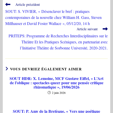
Read
Article précédent
more
SOUT: S. VIVIER, « Désenclaver le bref : pratiques
articles
contemporaines de la nouvelle chez William H. Gass, Steven
Millhauser et David Foster Wallace », 05/12/20, 14 h
Article suivant
PRITEPS: Programme de Recherches Interdisciplinaires sur le
Théâtre Et les Pratiques Scéniques, en partenariat avec
l’Initiative Théâtre de Sorbonne Université, 2020-2021.
VOUS DEVRIEZ ÉGALEMENT AIMER
SOUT HDR: X. Lemoine, MCF Gustave Eiffel, « L’Art
de l’oblique : spectacles queer pour une pensée critique
rhizomatique », 19/06/2026
2 juin 2026
SOUT: P. Amy de la Bretèque, « Vers une poétique