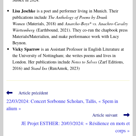
Lisa Jeschke
is a poet and performer living in Munich. Their
publications include
The Anthology of Poems by Drunk
Women
(Materials, 2018) and
Anarcho-Boys* vs. Anachro-Cavalry
Württemberg
(Earthbound, 2021). They co-run the chapbook press
Materials/Materialien, and make performance work with Lucy
Beynon.
Vicky Sparrow
is an Assistant Professor in English Literature at
the University of Nottingham; she writes poems and lives in
London. Her publications include
Notes to Selves
(Zarf Editions,
2016) and
Stand Ins
(RunAmok, 2023)
Read
Article précédent
more
22/03/2024: Concert Sorbonne Scholars, Tallis, « Spem in
articles
alium »
Article suivant
JE Projet ESTHER: 20/03/2024: « Résilience en mots et
corps »