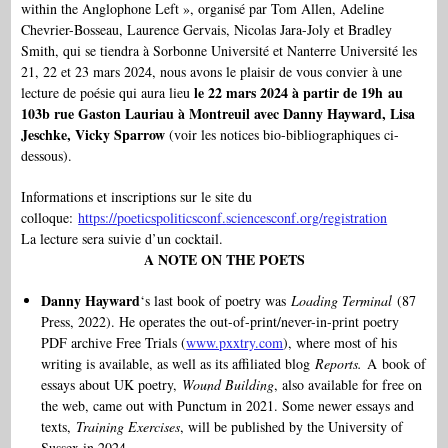
within the Anglophone Left », organisé par Tom Allen, Adeline
Chevrier-Bosseau, Laurence Gervais, Nicolas Jara-Joly et Bradley
Smith, qui se tiendra à Sorbonne Université et Nanterre Université les
21, 22 et 23 mars 2024, nous avons le plaisir de vous convier à une
le 22 mars 2024 à partir de 19h
au
lecture de poésie qui aura lieu
103b rue Gaston Lauriau à Montreuil avec Danny Hayward, Lisa
Jeschke, Vicky Sparrow
(voir les notices bio-bibliographiques ci-
dessous).
Informations et inscriptions sur le site du
colloque:
https://poeticspoliticsconf.
sciencesconf.org/registration
La lecture sera suivie d’un cocktail.
A NOTE ON THE POETS
Danny Hayward
‘s last book of poetry was
Loading Terminal
(87
Press, 2022). He operates the out-of-print/never-in-print poetry
PDF archive Free Trials (
www.pxxtry.com
), where most of his
writing is available, as well as its affiliated blog
Reports.
A book of
essays about UK poetry,
Wound Building
, also available for free on
the web, came out with Punctum in 2021. Some newer essays and
texts,
Training Exercises
, will be published by the University of
Sussex in 2024.