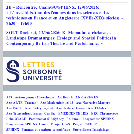
JE – Rencontre, Cnam/SU/SPHINX, 12/06/2026:
« L’invisibilisation des femmes dans les sciences et les
techniques en France et en Angleterre (XVIIe-XIXe siècles) »,
9h30 – 19h00
SOUT Doctorat, 12/06/2026: K. Mamadnazarbekova, «
Landscape Dramaturgies: Ecology and Spatial Politics in
Contemporary British Theatre and Performance »
A19
Action Jeunes Chercheurs
AmHealth
ANR ARENES
Axe ARTE (Trauma)
Axe Modernités 16-18
Axe Narrative Matters
Axe PACT
Axe Poetry Beyond
Axe Texte et Image
Axe Théâtre
Axe Transculturalismes
CanFac
EMERGENCE IRIS
ERC Chromotope
Labo OVALE
Partenariat SU-Sydney
Philomel
Programme SPHINX
Programme SPHINX Canon
Projet ClioS
Projet ESTHER
SPHINX: Femmes et pratique scientifique
Surveillance Imaginings