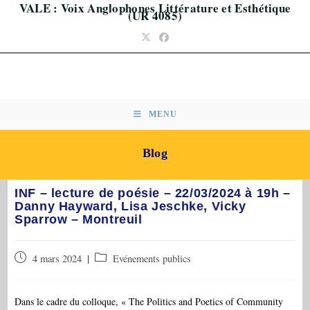
VALE : Voix Anglophones Littérature et Esthétique
Skip
(UR 4085)
to
content
MENU
Blog
INF – lecture de poésie – 22/03/2024 à 19h –
Danny Hayward, Lisa Jeschke, Vicky
Sparrow – Montreuil
Publication
Post
4 mars 2024
Evénements publics
publiée :
category:
Dans le cadre du colloque, « The Politics and Poetics of Community