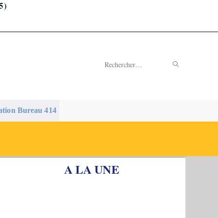
5)
ENVOYER
Rechercher
LA
sur
RECHERC
ce
ation Bureau 414
site
A LA UNE