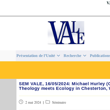
V
Skip
to
content
Présentation de l’Unité
Recherche
Publication
SEM VALE, 16/05/2024: Michael Hurley 
Theology meets Ecology in Chesterton, 
Publication
Post
2 mai 2024
Séminaire
publiée :
category: