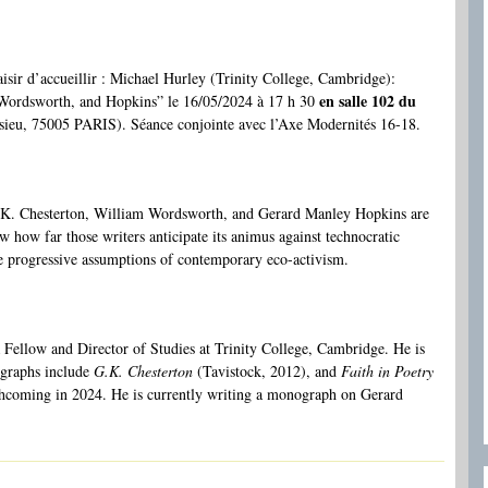
isir d’accueillir : Michael Hurley (Trinity College, Cambridge):
en salle 102 du
Wordsworth, and Hopkins” le 16/05/2024 à 17 h 30
ssieu, 75005 PARIS). Séance conjointe avec l’Axe Modernités 16-18.
G. K. Chesterton, William Wordsworth, and Gerard Manley Hopkins are
w how far those writers anticipate its animus against technocratic
the progressive assumptions of contemporary eco-activism.
 Fellow and Director of Studies at Trinity College, Cambridge. He is
ographs include
G.K. Chesterton
(Tavistock, 2012), and
Faith in Poetry
thcoming in 2024. He is currently writing a monograph on Gerard