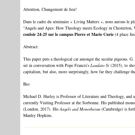
Attention, Changement de lieu!
Dans le cadre du séminaire « Living Matters », nous aurons le pla
“Angels and Apes: How Theology meets Ecology in Chesterton, 
couloir 24-25 sur le campus Pierre et Marie Curie
(4 place Ju
Abstract:
This paper puts a theological cat amongst the secular pigeons. 
set in conversation with Pope Francis’s
Laudato Si
(2015), to sho
capitalism, but also, more surprisingly, how far they challenge 
Bio:
Michael D. Hurley is Professor of Literature and Theology, and a
currently Visiting Professor at the Sorbonne. His published mon
(London, 2017). His
Angels and Monotheism
(Cambridge) is for
Manley Hopkins.