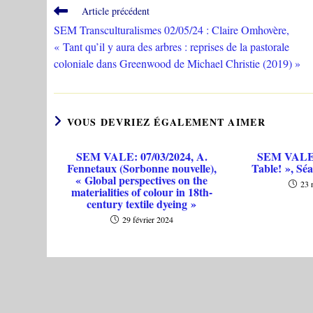
Read
Article précédent
more
SEM Transculturalismes 02/05/24 : Claire Omhovère,
articles
« Tant qu’il y aura des arbres : reprises de la pastorale
coloniale dans Greenwood de Michael Christie (2019) »
VOUS DEVRIEZ ÉGALEMENT AIMER
SEM VALE: 07/03/2024, A.
SEM VALE, 
Fennetaux (Sorbonne nouvelle),
Table! », Sé
« Global perspectives on the
23 
materialities of colour in 18th-
century textile dyeing »
29 février 2024