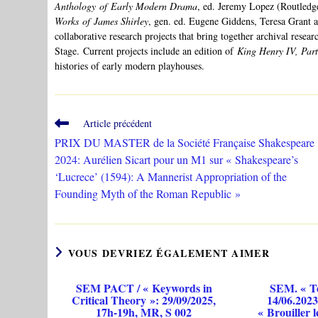
Anthology
of
Early Modern Drama
, ed. Jeremy Lopez (Routledge
Works
of
James Shirley
, gen. ed. Eugene Giddens, Teresa Grant
collaborative research projects that bring together archival rese
Stage. Current projects include an edition of
King Henry IV, Part
histories of early modern playhouses.
Read
Article précédent
more
PRIX DU MASTER de la Société Française Shakespeare
articles
2024: Aurélien Sicart pour un M1 sur « Shakespeare’s
‘Lucrece’ (1594): A Mannerist Appropriation of the
Founding Myth of the Roman Republic »
VOUS DEVRIEZ ÉGALEMENT AIMER
SEM PACT / « Keywords in
SEM. « Te
Critical Theory »: 29/09/2025,
14/06.2023:
17h-19h, MR, S 002
« Brouiller l