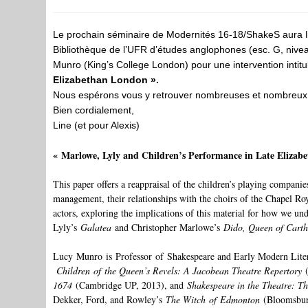
publiée :
category:
Le prochain séminaire de Modernités 16-18/ShakeS aura lieu
Bibliothèque de l’UFR d’études anglophones (esc. G, niveau
Munro (King’s College London) pour une intervention intit
Elizabethan London ».
Nous espérons vous y retrouver nombreuses et nombreu
Bien cordialement,
Line (et pour Alexis)
« Marlowe, Lyly and Children’s Performance in Late Elizab
This paper offers a reappraisal of the children’s playing companie
management, their relationships with the choirs of the Chapel Ro
actors, exploring the implications of this material for how we un
Lyly’s
Galatea
and Christopher Marlowe’s
Dido, Queen of Cart
Lucy
Munro
is
Professor
of
Shakespeare and Early Modern Liter
Children
of
the Queen’s Revels: A Jacobean Theatre Repertory
1674
(Cambridge UP, 2013), and
Shakespeare in the Theatre: 
Dekker, Ford, and Rowley’s
The Witch
of
Edmonton
(Bloomsbur