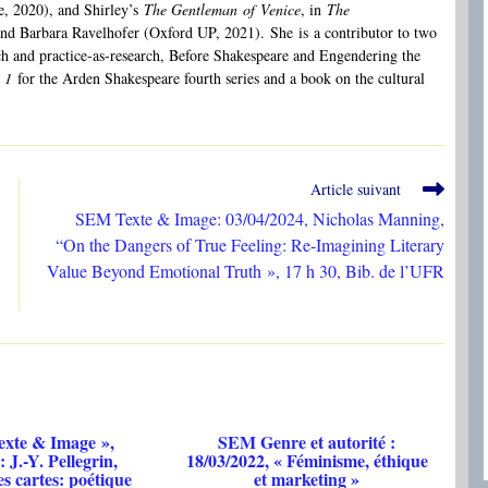
, 2020), and Shirley’s
The Gentleman
of
Venice
, in
The
 and Barbara Ravelhofer (Oxford UP, 2021).
She
is
a contributor to two
arch and practice-as-research, Before Shakespeare and Engendering the
 1
for the Arden Shakespeare fourth series and a book on the cultural
Article suivant
SEM Texte & Image: 03/04/2024, Nicholas Manning,
“On the Dangers of True Feeling: Re-Imagining Literary
Value Beyond Emotional Truth », 17 h 30, Bib. de l’UFR
xte & Image »,
SEM Genre et autorité :
 J.-Y. Pellegrin,
18/03/2022, « Féminisme, éthique
es cartes: poétique
et marketing »