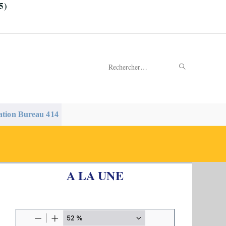
5)
ENVOYER
Rechercher
LA
sur
RECHERC
ce
ation Bureau 414
site
A LA UNE