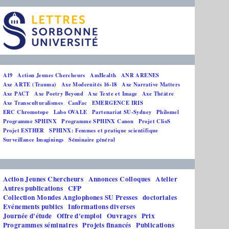
A19
Action Jeunes Chercheurs
AmHealth
ANR ARENES
Axe ARTE (Trauma)
Axe Modernités 16-18
Axe Narrative Matters
Axe PACT
Axe Poetry Beyond
Axe Texte et Image
Axe Théâtre
Axe Transculturalismes
CanFac
EMERGENCE IRIS
ERC Chromotope
Labo OVALE
Partenariat SU-Sydney
Philomel
Programme SPHINX
Programme SPHINX Canon
Projet ClioS
Projet ESTHER
SPHINX: Femmes et pratique scientifique
Surveillance Imaginings
Séminaire général
Action Jeunes Chercheurs
Annonces Colloques
Atelier
Autres publications
CFP
Collection Mondes Anglophones SU Presses
doctoriales
Evénements publics
Informations diverses
Journée d'étude
Offre d'emploi
Ouvrages
Prix
Programmes séminaires
Projets financés
Publications