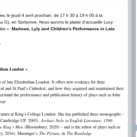
 le jeudi 4 avril prochain, de 17 h 30 à 19 h 00 à la
 G), en Sorbonne. Nous aurons le plaisir d’accueillir Lucy
ulée «
Marlowe, Lyly and Children’s Performance in Late
x,
ethan London »
s of late Elizabethan London. It offers new evidence for their
yal and St Paul’s Cathedral, and how they acquired and maintained their
derstand the performance and publication history of plays such as John
hage
ature at King’s College London. She has published three monographs –
(Cambridge UP, 2005),
Archaic Style in English Literature, 1590-
The King’s Men
(Bloomsbury, 2020) – and is the editor of plays such as
y, 2016), Massinger’s
The Picture
, in
The Routledge