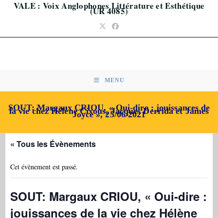
VALE : Voix Anglophones Littérature et Esthétique
Skip
(UR 4085)
to
content
MENU
SOUT: Margaux CRIOU, « Oui-dire : jouissances de
la vie chez Hélène Cixous, Jacques Derrida et James
Joyce », 25/06/2021
« Tous les Évènements
Cet évènement est passé.
SOUT: Margaux CRIOU, « Oui-dire :
jouissances de la vie chez Hélène