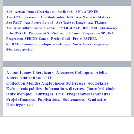
A19
Action Jeunes Chercheurs
AmHealth
ANR ARENES
Axe ARTE (Trauma)
Axe Modernités 16-18
Axe Narrative Matters
Axe PACT
Axe Poetry Beyond
Axe Texte et Image
Axe Théâtre
Axe Transculturalismes
CanFac
EMERGENCE IRIS
ERC Chromotope
Labo OVALE
Partenariat SU-Sydney
Philomel
Programme SPHINX
Programme SPHINX Canon
Projet ClioS
Projet ESTHER
SPHINX: Femmes et pratique scientifique
Surveillance Imaginings
Séminaire général
Action Jeunes Chercheurs
Annonces Colloques
Atelier
Autres publications
CFP
Collection Mondes Anglophones SU Presses
doctoriales
Evénements publics
Informations diverses
Journée d'étude
Offre d'emploi
Ouvrages
Prix
Programmes séminaires
Projets financés
Publications
Soutenances
Séminaire
Uncategorized