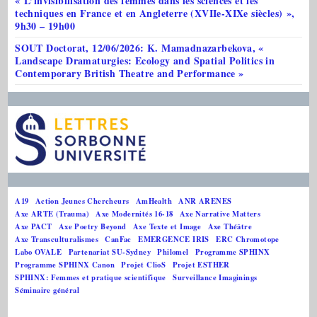
« L’invisibilisation des femmes dans les sciences et les
techniques en France et en Angleterre (XVIIe-XIXe siècles) »,
9h30 – 19h00
SOUT Doctorat, 12/06/2026: K. Mamadnazarbekova, «
Landscape Dramaturgies: Ecology and Spatial Politics in
Contemporary British Theatre and Performance »
A19
Action Jeunes Chercheurs
AmHealth
ANR ARENES
Axe ARTE (Trauma)
Axe Modernités 16-18
Axe Narrative Matters
Axe PACT
Axe Poetry Beyond
Axe Texte et Image
Axe Théâtre
Axe Transculturalismes
CanFac
EMERGENCE IRIS
ERC Chromotope
Labo OVALE
Partenariat SU-Sydney
Philomel
Programme SPHINX
Programme SPHINX Canon
Projet ClioS
Projet ESTHER
SPHINX: Femmes et pratique scientifique
Surveillance Imaginings
Séminaire général