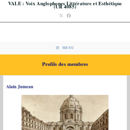
VALE : Voix Anglophones Littérature et Esthétique
Skip
(UR 4085)
to
content
MENU
Profils des membres
Alain
Jumeau