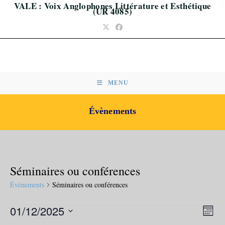
VALE : Voix Anglophones Littérature et Esthétique
Skip
(UR 4085)
to
content
MENU
Évènements
Séminaires ou conférences
Évènements
Séminaires ou conférences
Évènements
N
N
01/12/2025
M
a
a
S
o