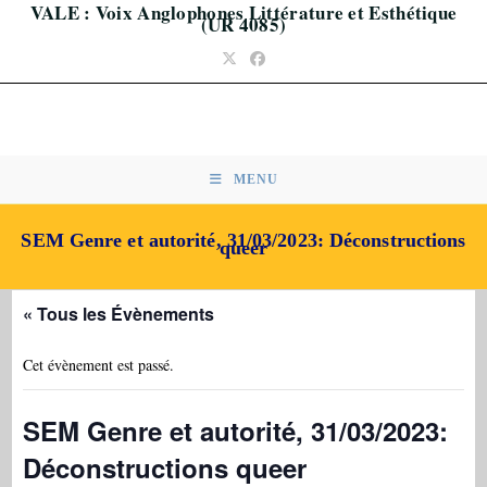
VALE : Voix Anglophones Littérature et Esthétique
Skip
(UR 4085)
to
content
MENU
SEM Genre et autorité, 31/03/2023: Déconstructions
queer
« Tous les Évènements
Cet évènement est passé.
SEM Genre et autorité, 31/03/2023:
Déconstructions queer