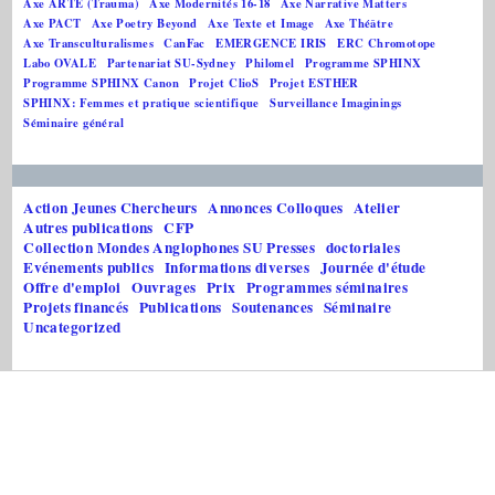
Axe ARTE (Trauma)
Axe Modernités 16-18
Axe Narrative Matters
Axe PACT
Axe Poetry Beyond
Axe Texte et Image
Axe Théâtre
Axe Transculturalismes
CanFac
EMERGENCE IRIS
ERC Chromotope
Labo OVALE
Partenariat SU-Sydney
Philomel
Programme SPHINX
Programme SPHINX Canon
Projet ClioS
Projet ESTHER
SPHINX: Femmes et pratique scientifique
Surveillance Imaginings
Séminaire général
Action Jeunes Chercheurs
Annonces Colloques
Atelier
Autres publications
CFP
Collection Mondes Anglophones SU Presses
doctoriales
Evénements publics
Informations diverses
Journée d'étude
Offre d'emploi
Ouvrages
Prix
Programmes séminaires
Projets financés
Publications
Soutenances
Séminaire
Uncategorized