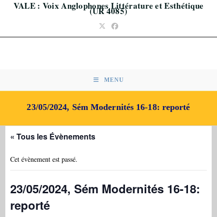
VALE : Voix Anglophones Littérature et Esthétique
Skip
(UR 4085)
to
content
MENU
23/05/2024, Sém Modernités 16-18: reporté
« Tous les Évènements
Cet évènement est passé.
23/05/2024, Sém Modernités 16-18:
reporté