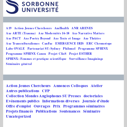
A19
Action Jeunes Chercheurs
AmHealth
ANR ARENES
Axe ARTE (Trauma)
Axe Modernités 16-18
Axe Narrative Matters
Axe PACT
Axe Poetry Beyond
Axe Texte et Image
Axe Théâtre
Axe Transculturalismes
CanFac
EMERGENCE IRIS
ERC Chromotope
Labo OVALE
Partenariat SU-Sydney
Philomel
Programme SPHINX
Programme SPHINX Canon
Projet ClioS
Projet ESTHER
SPHINX: Femmes et pratique scientifique
Surveillance Imaginings
Séminaire général
Action Jeunes Chercheurs
Annonces Colloques
Atelier
Autres publications
CFP
Collection Mondes Anglophones SU Presses
doctoriales
Evénements publics
Informations diverses
Journée d'étude
Offre d'emploi
Ouvrages
Prix
Programmes séminaires
Projets financés
Publications
Soutenances
Séminaire
Uncategorized