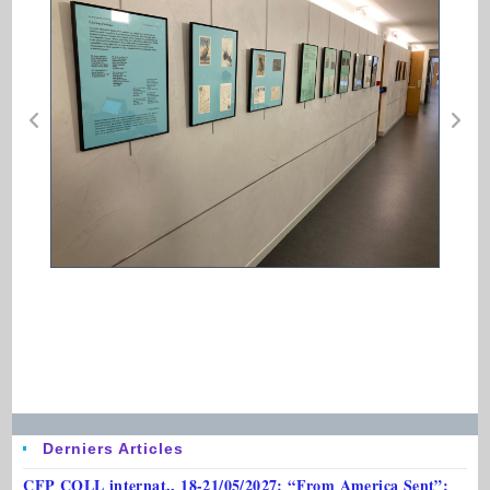
Derniers Articles
CFP COLL internat., 18-21/05/2027: “From America Sent”: