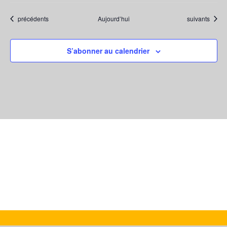
Évènements
Évènements
précédents
Aujourd’hui
suivants
S’abonner au calendrier