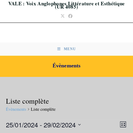
VALE : Voix Anglophones Littérature et Esthétique
Skip
(UR 4085)
to
content
MENU
Évènements
Liste complète
Évènements
Liste complète
Évènements
N
N
25/01/2024
 - 
29/02/2024
L
a
a
S
i