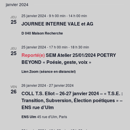
v
v
janvier 2024
s
é
i
i
t
g
l
25 janvier 2024 - 9 h 00 min
-
14 h 00 min
e
a
JEU
g
e
25
t
JOURNEE INTERNE VALE et AG
c
a
i
t
t
D 040 Maison Recherche
o
i
i
n
o
d
o
25 janvier 2024 - 17 h 00 min
-
18 h 30 min
n
JEU
e
25
n
n
Reporté(e)
SEM Atelier 25/01/2024 POETRY
v
p
e
u
BEYOND « Poésie, geste, voix »
a
z
e
Lien Zoom (séance en distanciel)
s
u
r
É
n
c
v
e
26 janvier 2024
-
27 janvier 2024
VEN
o
è
26
d
COLL T.S. Eliot – 26-27 janvier 2024 – « T.S.E. :
n
n
a
e
Transition, Subversion, Élection poétiques » –
s
t
m
ENS rue d’Ulm
u
e
e
l
.
n
ENS Ulm
45 rue d'Ulm, Paris
t
t
a