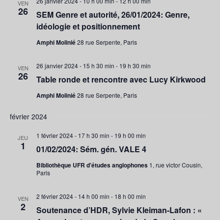
26 janvier 2024 - 10 h 00 min
-
12 h 00 min
VEN
26
t
SEM Genre et autorité, 26/01/2024: Genre,
i
idéologie et positionnement
o
Amphi Molinié
28 rue Serpente, Paris
n
s
26 janvier 2024 - 15 h 30 min
-
19 h 30 min
VEN
26
Table ronde et rencontre avec Lucy Kirkwood
Amphi Molinié
28 rue Serpente, Paris
février 2024
1 février 2024 - 17 h 30 min
-
19 h 00 min
JEU
1
01/02/2024: Sém. gén. VALE 4
Bibliothèque UFR d'études anglophones
1, rue victor Cousin,
Paris
2 février 2024 - 14 h 00 min
-
18 h 00 min
VEN
2
Soutenance d’HDR, Sylvie Kleiman-Lafon : «