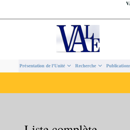
V
Skip
to
content
Présentation de l’Unité
Recherche
Publication
Liste complète