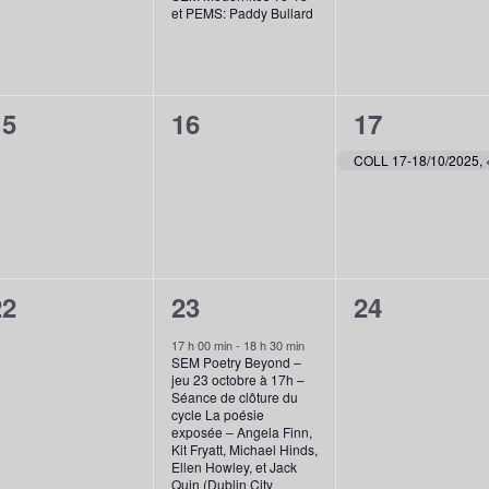
v
v
v
e
e
e
et PEMS: Paddy Bullard
è
è
è
n
n
n
n
n
n
t
t
0
0
1
15
16
17
e
e
e
,
,
é
é
é
m
m
m
v
v
v
e
e
e
è
è
è
n
n
n
n
n
n
t
t
0
1
0
22
23
24
e
e
e
,
,
é
é
é
m
m
m
17 h 00 min
-
18 h 30 min
SEM Poetry Beyond –
v
v
v
e
e
e
jeu 23 octobre à 17h –
Séance de clôture du
è
è
è
n
n
n
cycle La poésie
exposée – Angela Finn,
n
n
n
t
t
Kit Fryatt, Michael Hinds,
Ellen Howley, et Jack
Quin (Dublin City